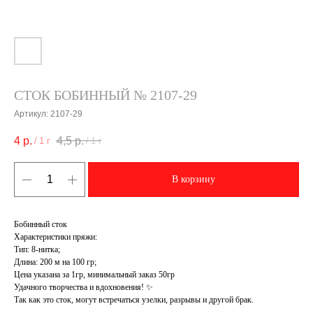
СТОК БОБИННЫЙ № 2107-29
Артикул:
2107-29
4
р.
4,5
р.
/
1 г
/
1 г
В корзину
Бобинный сток
Характеристики пряжи:
Тип: 8-нитка;
Длина: 200 м на 100 гр;
Цена указана за 1гр, минимальный заказ 50гр
Удачного творчества и вдохновения! ✨
Так как это сток, могут встречаться узелки, разрывы и другой брак.