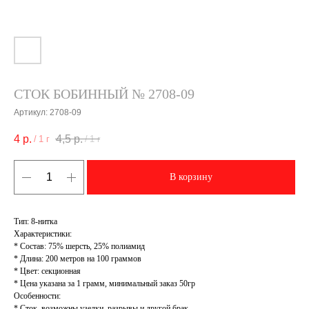
СТОК БОБИННЫЙ № 2708-09
Артикул:
2708-09
4
р.
4,5
р.
/
1 г
/
1 г
В корзину
Тип: 8-нитка
Характеристики:
* Состав: 75% шерсть, 25% полиамид
* Длина: 200 метров на 100 граммов
* Цвет: секционная
* Цена указана за 1 грамм, минимальный заказ 50гр
Особенности:
* Сток, возможны узелки, разрывы и другой брак