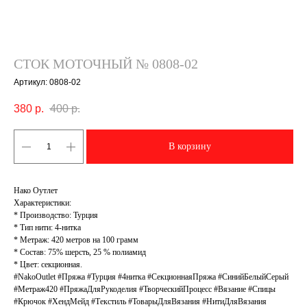
СТОК МОТОЧНЫЙ № 0808-02
Артикул:
0808-02
380
р.
400
р.
В корзину
Нако Оутлет
Характеристики:
* Производство: Турция
* Тип нити: 4-нитка
* Метраж: 420 метров на 100 грамм
* Состав: 75% шерсть, 25 % полиамид
* Цвет: секционная.
#NakoOutlet #Пряжа #Турция #4нитка #СекционнаяПряжа #СинийБелыйСерый
#Метраж420 #ПряжаДляРукоделия #ТворческийПроцесс #Вязание #Спицы
#Крючок #ХендМейд #Текстиль #ТоварыДляВязания #НитиДляВязания