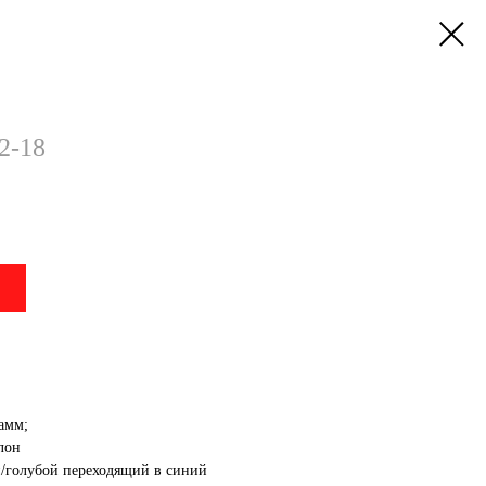
2-18
амм;
лон
й/голубой переходящий в синий