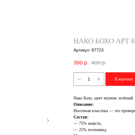
НАКО БОХО АРТ 8
Артикул:
87723
360
р.
400
р.
В корзину
Нако Бохо, цвет мулине зелёный
Описание:
Носочная классика — это провер
Состав:
— 75% шерсть;
— 25% полиамид.